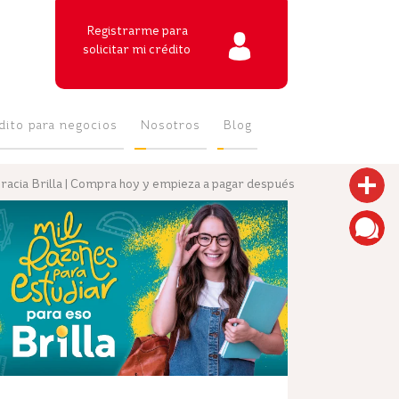
Registrarme para
solicitar mi crédito
dito para negocios
Nosotros
Blog
racia Brilla | Compra hoy y empieza a pagar después