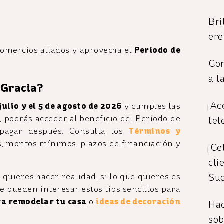
Bri
ere
 comercios aliados y aprovecha el
Período de
Con
a l
 Gracia?
¡Ac
 julio y el 5 de agosto de 2026
y cumples las
 podrás acceder al beneficio del Período de
tel
pagar después. Consulta los
Términos y
s, montos mínimos, plazos de financiación y
¡Ce
cli
Sue
quieres hacer realidad, si lo que quieres es
e pueden interesar estos tips sencillos para
ra remodelar tu casa
o
ideas de decoración
Hac
sob