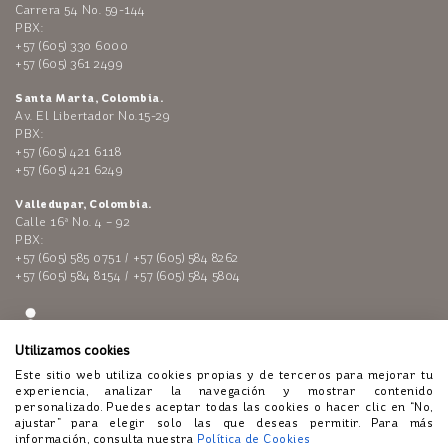
Carrera 54 No. 59-144
PBX:
+57 (605) 330 6000
+57 (605) 361 2499
Santa Marta, Colombia.
Av. El Libertador No.15-29
PBX:
+57 (605) 421 6118
+57 (605) 421 6249
Valledupar, Colombia.
Calle 16ª No. 4 – 92
PBX:
+57 (605) 585 0751 / +57 (605) 584 8262
+57 (605) 584 8154 / +57 (605) 584 5804
Utilizamos cookies
Este sitio web utiliza cookies propias y de terceros para mejorar tu
experiencia, analizar la navegación y mostrar contenido
personalizado. Puedes aceptar todas las cookies o hacer clic en “No,
ajustar” para elegir solo las que deseas permitir. Para más
Enlaces de interés:
Polí­tica de tratamiento de datos personales
información, consulta nuestra
Política de Cookies