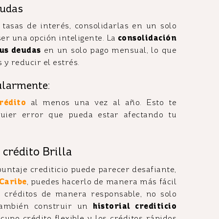
eudas
 tasas de interés, consolidarlas en un solo
r una opción inteligente. La
consolidación
tus deudas
en un solo pago mensual, lo que
 y reducir el estrés.
ularmente:
rédito
al menos una vez al año. Esto te
lquier error que pueda estar afectando tu
 crédito Brilla
ntaje crediticio puede parecer desafiante,
 Caribe
, puedes hacerlo de manera más fácil
s créditos de manera responsable, no solo
 también construir un
historial crediticio
upo crédito flexible y los créditos rápidos