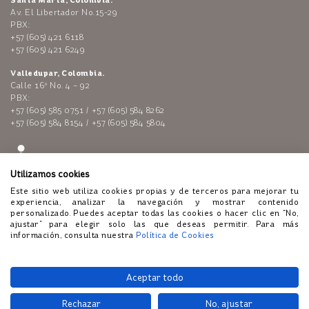
Av. El Libertador No.15-29
PBX:
+57 (605) 421 6118
+57 (605) 421 6249
Valledupar, Colombia.
Calle 16ª No. 4 – 92
PBX:
+57 (605) 585 0751 / +57 (605) 584 8262
+57 (605) 584 8154 / +57 (605) 584 5804
Utilizamos cookies
Este sitio web utiliza cookies propias y de terceros para mejorar tu
experiencia, analizar la navegación y mostrar contenido
personalizado. Puedes aceptar todas las cookies o hacer clic en “No,
ajustar” para elegir solo las que deseas permitir. Para más
Enlaces de interés:
Polí­tica de tratamiento de datos personales
información, consulta nuestra
Política de Cookies
-
Código de Conducta
-
Lí­nea ética
-
Atención al público
-
Políticas
de Cookies
© Todos Los Derechos Reservados - Brilla - Colombia
Aceptar todo
Rechazar
No, ajustar