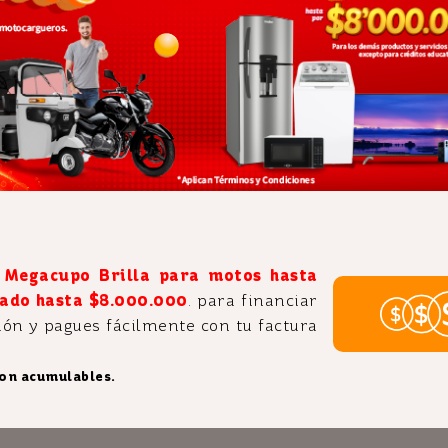
Megacupo Brilla para motos hasta
ado hasta $8.000.000
. para financiar
ión y pagues fácilmente con tu factura
on acumulables.