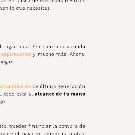
stás en busca de electrodomésticos
nen lo que necesitas.
l lugar ideal. Ofrecen una variada
,
aspiradoras
y mucho más. Ahora,
hogar.
smartphones
de última generación
d, todo está al
alcance de tu mano
go.
sto, puedes financiar la compra de
divide el pago en cómodas cuotas,