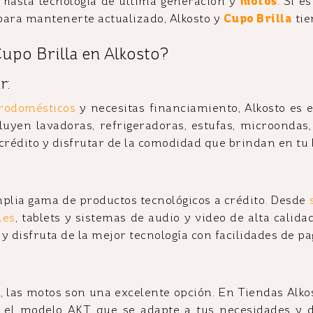
hasta tecnología de última generación y
motos
. Si e
a para mantenerte actualizado, Alkosto y
Cupo Brilla
tie
upo Brilla en Alkosto?
r:
trodomésticos
y necesitas financiamiento, Alkosto es e
luyen lavadoras, refrigeradoras, estufas, microondas
 crédito y disfrutar de la comodidad que brindan en tu 
plia gama de productos tecnológicos a crédito. Desde
les
, tablets y sistemas de audio y video de alta calida
y disfruta de la mejor tecnología con facilidades de pa
, las motos son una excelente opción. En Tiendas Alko
ge el modelo AKT que se adapte a tus necesidades y 