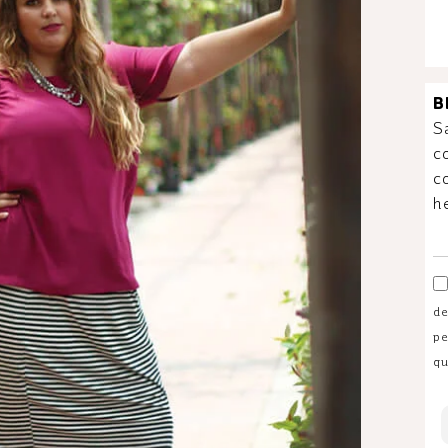
B
S
c
c
h
de
pe
qu