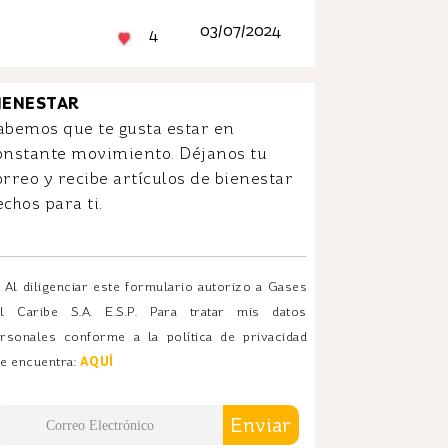
03/07/2024
4
IENESTAR
abemos que te gusta estar en
onstante movimiento. Déjanos tu
orreo y recibe artículos de bienestar
echos para ti.
Al diligenciar este formulario autorizo a Gases
l Caribe S.A. E.S.P. Para tratar mis datos
rsonales conforme a la política de privacidad
e encuentra:
AQUÍ
Enviar