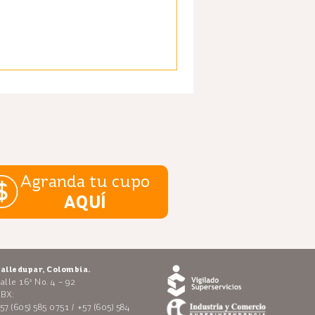
Agranda tu cupo
AQUÍ
alledupar, Colombia.
alle 16ª No. 4 – 92
BX:
57 (605) 585 0751 / +57 (605) 584