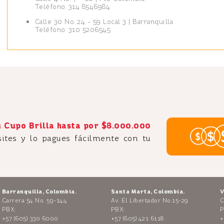
Teléfono: 314 8546984
Calle 30 No. 24 - 59 Local 3 | Barranquilla
Teléfono: 310 5206545
 Cupo Brilla hasta por $8.000.000
ites y lo pagues fácilmente con tu
Barranquilla, Colombia.
Santa Marta, Colombia.
V
Carrera 54 No. 59-144
Av. El Libertador No.15-29
C
PBX:
PBX:
P
+57 (605) 330 6000
+57 (605) 421 6118
+