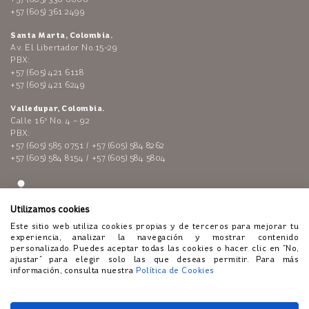
+57 (605) 361 2499
Santa Marta, Colombia.
Av. El Libertador No.15-29
PBX:
+57 (605) 421 6118
+57 (605) 421 6249
Valledupar, Colombia.
Calle 16ª No. 4 – 92
PBX:
+57 (605) 585 0751 / +57 (605) 584 8262
+57 (605) 584 8154 / +57 (605) 584 5804
Utilizamos cookies
Este sitio web utiliza cookies propias y de terceros para mejorar tu
experiencia, analizar la navegación y mostrar contenido
personalizado. Puedes aceptar todas las cookies o hacer clic en “No,
ajustar” para elegir solo las que deseas permitir. Para más
Enlaces de interés:
Polí­tica de tratamiento de datos personales
información, consulta nuestra
Política de Cookies
-
Código de Conducta
-
Lí­nea ética
-
Atención al público
-
Políticas
de Cookies