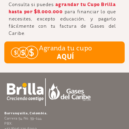
Consulta si puedes
agrandar tu Cupo Brilla
hasta por $8.000.000
para financiar lo que
necesites, excepto educación, y pagarlo
fácilmente con tu factura de Gases del
Caribe.
Agranda tu cupo
AQUÍ
Barranquilla, Colombia.
Carrera 54 No. 59-144
PBX:
+57 (605) 330 6000