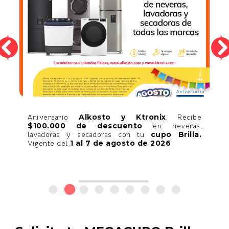
Alkosto y Ktronix
y
Aniversario
. Recibe
.
$100.000 de descuento
en neveras,
e
cupo Brilla.
lavadoras y secadoras con tu
1 al 7 de agosto de 2026
Vigente del
.