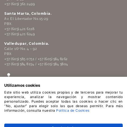
+57 (605) 361 2499
Santa Marta, Colombia.
Av. El Libertador No.15-29
PBX:
+57 (605) 421 6118
+57 (605) 421 6249
Valledupar, Colombia.
Calle 16ª No. 4 – 92
PBX:
+57 (605) 585 0751 / +57 (605) 584 8262
+57 (605) 584 8154 / +57 (605) 584 5804
Utilizamos cookies
Este sitio web utiliza cookies propias y de terceros para mejorar tu
experiencia, analizar la navegación y mostrar contenido
personalizado. Puedes aceptar todas las cookies o hacer clic en
“No, ajustar” para elegir solo las que deseas permitir. Para más
Enlaces de interés:
Polí­tica de tratamiento de datos
información, consulta nuestra
Política de Cookies
personales
-
Código de Conducta
-
Lí­nea ética
-
Atención al
público
-
Políticas de Cookies