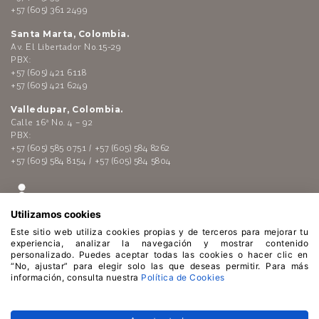
+57 (605) 361 2499
Santa Marta, Colombia.
Av. El Libertador No.15-29
PBX:
+57 (605) 421 6118
+57 (605) 421 6249
Valledupar, Colombia.
Calle 16ª No. 4 – 92
PBX:
+57 (605) 585 0751 / +57 (605) 584 8262
+57 (605) 584 8154 / +57 (605) 584 5804
Utilizamos cookies
Este sitio web utiliza cookies propias y de terceros para mejorar tu
experiencia, analizar la navegación y mostrar contenido
personalizado. Puedes aceptar todas las cookies o hacer clic en
“No, ajustar” para elegir solo las que deseas permitir. Para más
Enlaces de interés:
Polí­tica de tratamiento de datos
información, consulta nuestra
Política de Cookies
personales
-
Código de Conducta
-
Lí­nea ética
-
Atención al
público
-
Políticas de Cookies