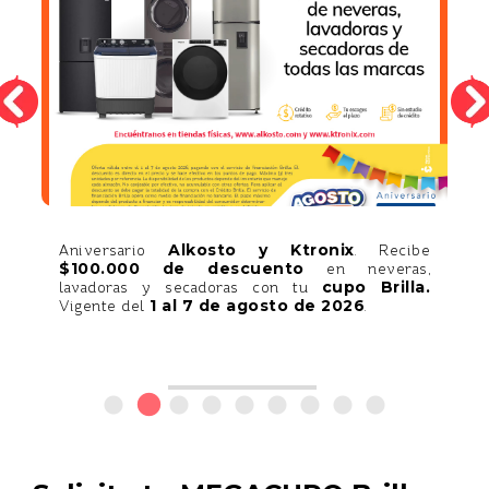
Alkosto y Ktronix
y
Aniversario
. Recibe
.
$100.000 de descuento
en neveras,
e
cupo Brilla.
lavadoras y secadoras con tu
1 al 7 de agosto de 2026
Vigente del
.