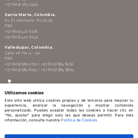
+57 (605) 361 2499
Santa Marta, Colombia.
Av. El Libertador No.15-29
PBX:
+57 (605) 421 6118
+57 (605) 421 6249
Valledupar, Colombia.
Calle 16ª No. 4 – 92
PBX:
+57 (605) 585 0751 / +57 (605) 584 8262
+57 (605) 584 8154 / +57 (605) 584 5804
Utilizamos cookies
Este sitio web utiliza cookies propias y de terceros para mejorar tu
experiencia, analizar la navegación y mostrar contenido
personalizado. Puedes aceptar todas las cookies o hacer clic en
“No, ajustar” para elegir solo las que deseas permitir. Para más
Enlaces de interés:
Polí­tica de tratamiento de datos
información, consulta nuestra
Política de Cookies
personales
-
Código de Conducta
-
Lí­nea ética
-
Atención al
público
-
Políticas de Cookies