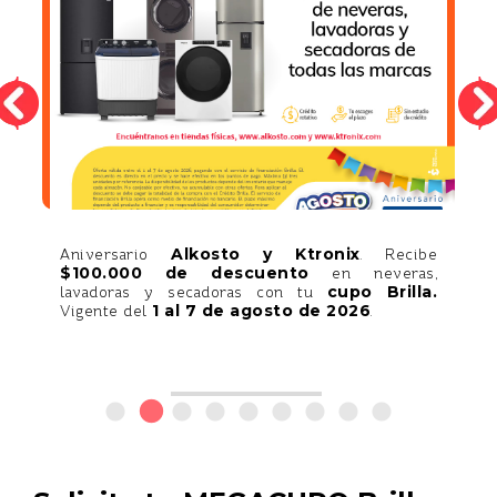
Alkosto y Ktronix
y
Aniversario
. Recibe
.
$100.000 de descuento
en neveras,
e
cupo Brilla.
lavadoras y secadoras con tu
1 al 7 de agosto de 2026
Vigente del
.