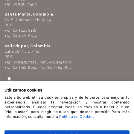
+57 (605) 361 2499
Santa Marta, Colombia.
Av. El Libertador No.15-29
PBX:
+57 (605) 421 6118
+57 (605) 421 6249
Valledupar, Colombia.
Calle 16ª No. 4 – 92
PBX:
+57 (605) 585 0751 / +57 (605) 584 8262
+57 (605) 584 8154 / +57 (605) 584 5804
Utilizamos cookies
Este sitio web utiliza cookies propias y de terceros para mejorar tu
experiencia, analizar la navegación y mostrar contenido
personalizado. Puedes aceptar todas las cookies o hacer clic en
“No, ajustar” para elegir solo las que deseas permitir. Para más
Enlaces de interés:
Polí­tica de tratamiento de datos
información, consulta nuestra
Política de Cookies
personales
-
Código de Conducta
-
Lí­nea ética
-
Atención al
público
-
Políticas de Cookies