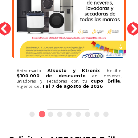
Alkosto y Ktronix
y
Aniversario
. Recibe
.
$100.000 de descuento
en neveras,
e
cupo Brilla.
lavadoras y secadoras con tu
1 al 7 de agosto de 2026
Vigente del
.