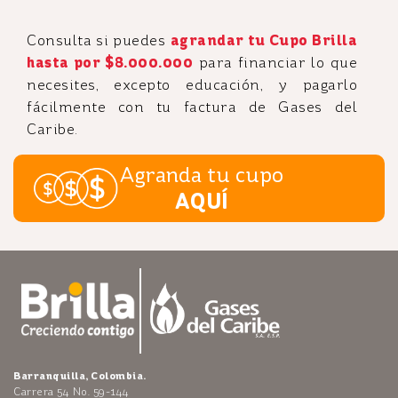
Consulta si puedes
agrandar tu Cupo Brilla
hasta por $8.000.000
para financiar lo que
necesites, excepto educación, y pagarlo
fácilmente con tu factura de Gases del
Caribe.
Agranda tu cupo
AQUÍ
Barranquilla, Colombia.
Carrera 54 No. 59-144