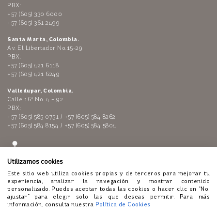
PBX:
+57 (605) 330 6000
+57 (605) 361 2499
Santa Marta, Colombia.
Av. El Libertador No.15-29
PBX:
+57 (605) 421 6118
+57 (605) 421 6249
Valledupar, Colombia.
Calle 16ª No. 4 – 92
PBX:
+57 (605) 585 0751 / +57 (605) 584 8262
+57 (605) 584 8154 / +57 (605) 584 5804
Utilizamos cookies
Este sitio web utiliza cookies propias y de terceros para mejorar tu
experiencia, analizar la navegación y mostrar contenido
personalizado. Puedes aceptar todas las cookies o hacer clic en “No,
ajustar” para elegir solo las que deseas permitir. Para más
Enlaces de interés:
Polí­tica de tratamiento de datos personales
información, consulta nuestra
Política de Cookies
-
Código de Conducta
-
Lí­nea ética
-
Atención al público
-
Políticas