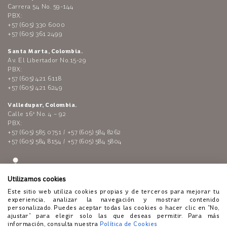
Carrera 54 No. 59-144
PBX:
+57 (605) 330 6000
+57 (605) 361 2499
Santa Marta, Colombia.
Av. El Libertador No.15-29
PBX:
+57 (605) 421 6118
+57 (605) 421 6249
Valledupar, Colombia.
Calle 16ª No. 4 – 92
PBX:
+57 (605) 585 0751 / +57 (605) 584 8262
+57 (605) 584 8154 / +57 (605) 584 5804
Utilizamos cookies
Este sitio web utiliza cookies propias y de terceros para mejorar tu
experiencia, analizar la navegación y mostrar contenido
personalizado. Puedes aceptar todas las cookies o hacer clic en “No,
ajustar” para elegir solo las que deseas permitir. Para más
Enlaces de interés:
Polí­tica de tratamiento de datos personales
información, consulta nuestra
Política de Cookies