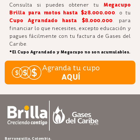
Consulta si puedes obtener tu
Megacupo
Brilla para motos hasta $28.000.000
.
o tu
Cupo Agrandado hasta $8.000.000
. para
financiar lo que necesites, excepto educación y
pagues fácilmente con tu factura de Gases del
Caribe.
*El Cupo Agrandado y Megacupo no son acumulables.
Agranda tu cupo
AQUÍ
Barranquilla, Colombia.